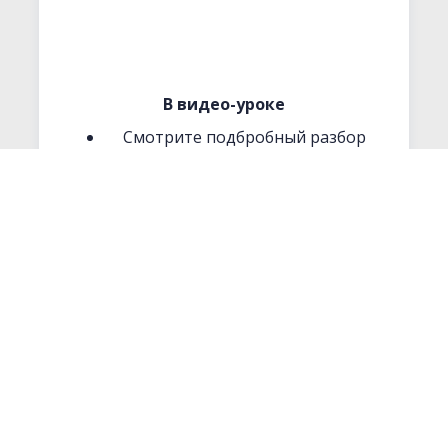
В видео-уроке
Смотрите подбробный разбор
темы
Выполняете задание в Рабочей
тетради
Сверяетесь по ключам
Выполняете финальное
тестирование
Уверенно используете
Страдательный Залог